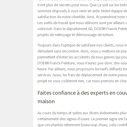
n’ont plus de secrets pour nous. Que ça soit sur les toit
sommes disposés à vous venir en aide. Notre équipe de 
satisfaction de notre clientèle. Ainsi, ils prendront not
Les outils de travail que nous utilisons sont par ailleur
votre toit. Dans le département 60, DOERR Franck Peint
projets de nettoyage et démoussage de toiture.
Toujours dans l’optique de satisfaire nos clients, nous
déroulent sans encombre. Alors, nous y mettons en place 
permettent d’éviter les accidents de tous genres qui pou
DOERR Franck Peinture, vous n’aurez pas donc des soucis
heure. Par ailleurs, nous proposons les tarifs défiants t
services. Aussi, les frais de déplacement de notre person
projet ne vous coûteront rien, car nous prenons en char
Faites confiance à des experts en couv
maison
Au cours du temps et suites aux divers événements pluvi
certainement des signes d’usure. Le premier signe est l’a
que ces plantes retiennent beaucoup d’eau, cela contri