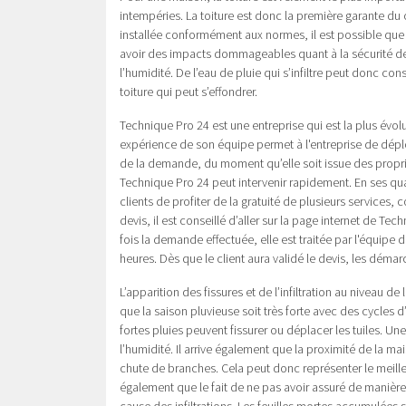
intempéries. La toiture est donc la première garante du 
installée conformément aux normes, il est possible que 
avoir des impacts dommageables quant à la sécurité des 
l’humidité. De l’eau de pluie qui s’infiltre peut donc co
toiture qui peut s’effondrer.
Technique Pro 24 est une entreprise qui est la plus évolué
expérience de son équipe permet à l'entreprise de déplo
de la demande, du moment qu’elle soit issue des proprié
Technique Pro 24 peut intervenir rapidement. En ses qua
clients de profiter de la gratuité de plusieurs services
devis, il est conseillé d’aller sur la page internet de T
fois la demande effectuée, elle est traitée par l'équipe
heures. Dès que le client aura validé le devis, les dém
L’apparition des fissures et de l’infiltration au niveau de 
que la saison pluvieuse soit très forte avec des cycle
fortes pluies peuvent fissurer ou déplacer les tuiles. Une 
l’humidité. Il arrive également que la proximité de la 
chute de branches. Cela peut donc représenter le meilleu
également que le fait de ne pas avoir assuré de manièr