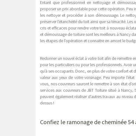
Entant que professionnel en nettoyage et démoussag
proposer un prix abordable pour cette opération. Peu i
les nettoyer et procéder à son démoussage. Le nettoy
préserver l’étanchéité du toit ainsi que sa ténacité. Les
cris et efficaces pour rendre votre toit à nouveau éclat
et démoussage de toiture sont les meilleurs à Nancy da
les étapes de l’opération et connaitre en amont le bud
Redonner un nouvel éclat à votre toit afin de remettre en
pour les particuliers ou pour les professionnels. Avoir u
qu’à ses occupants. Donc, en plus de votre confort et d
valeur aux yeux de votre voisinage. Peu importe l’état 
vous, nos couvreurs sauront le remettre à son état d’ori
services aux couvreurs de JBT Toiture situé à Nancy,
peuvent également réaliser d’autres travaux au niveau de
dessus !
Confiez le ramonage de cheminée 54