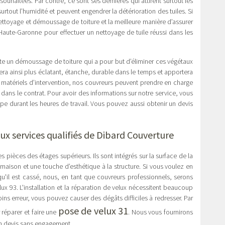
 souhaitées. Par contre, ce sont ses dernières qui attirent surtout les
urtout l’humidité et peuvent engendrer la détérioration des tuiles. Si
ettoyage et démoussage de toiture et la meilleure manière d’assurer
 Haute-Garonne pour effectuer un nettoyage de tuile réussi dans les
ite un démoussage de toiture qui a pour but d’éliminer ces végétaux
t sera ainsi plus éclatant, étanche, durable dans le temps et apportera
 matériels d’intervention, nos couvreurs peuvent prendre en charge
dans le contrat. Pour avoir des informations sur notre service, vous
pe durant les heures de travail. Vous pouvez aussi obtenir un devis
ux services qualifiés de Dibard Couverture
les pièces des étages supérieurs. Ils sont intégrés sur la surface de la
 maison et une touche d’esthétique à la structure. Si vous voulez en
'il est cassé, nous, en tant que couvreurs professionnels, serons
ux 93. L'installation et la réparation de velux nécessitent beaucoup
moins erreur, vous pouvez causer des dégâts difficiles à redresser. Par
pose de velux 31
réparer et faire une
. Nous vous fournirons
un devis sans engagement.