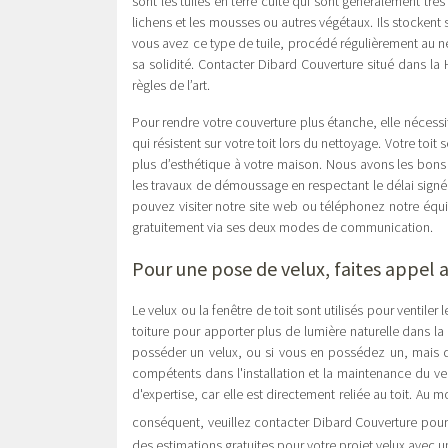
sont les tuiles en terre cuite qui sont généralement très
lichens et les mousses ou autres végétaux. Ils stockent s
vous avez ce type de tuile, procédé régulièrement au n
sa solidité. Contacter Dibard Couverture situé dans la
règles de l’art.
Pour rendre votre couverture plus étanche, elle nécess
qui résistent sur votre toit lors du nettoyage. Votre toi
plus d’esthétique à votre maison. Nous avons les bons
les travaux de démoussage en respectant le délai signé 
pouvez visiter notre site web ou téléphonez notre équi
gratuitement via ses deux modes de communication.
Pour une pose de velux, faites appel a
Le velux ou la fenêtre de toit sont utilisés pour ventiler 
toiture pour apporter plus de lumière naturelle dans la
posséder un velux, ou si vous en possédez un, mais qu
compétents dans l'installation et la maintenance du vel
d'expertise, car elle est directement reliée au toit. Au 
conséquent, veuillez contacter Dibard Couverture pour 
des estimations gratuites pour votre projet velux avec 