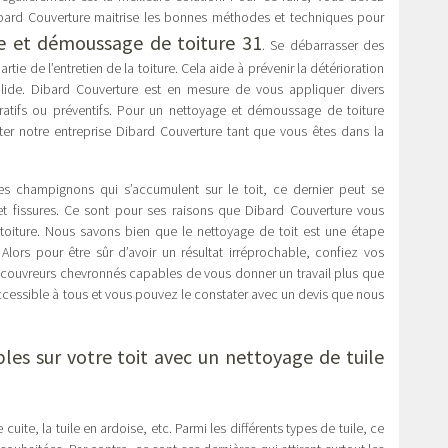
 Dibard Couverture maitrise les bonnes méthodes et techniques pour
e et démoussage de toiture 31
. Se débarrasser des
rtie de l’entretien de la toiture. Cela aide à prévenir la détérioration
solide. Dibard Couverture est en mesure de vous appliquer divers
atifs ou préventifs. Pour un nettoyage et démoussage de toiture
ter notre entreprise Dibard Couverture tant que vous êtes dans la
s champignons qui s’accumulent sur le toit, ce dernier peut se
 et fissures. Ce sont pour ses raisons que Dibard Couverture vous
iture. Nous savons bien que le nettoyage de toit est une étape
Alors pour être sûr d’avoir un résultat irréprochable, confiez vos
s couvreurs chevronnés capables de vous donner un travail plus que
 accessible à tous et vous pouvez le constater avec un devis que nous
les sur votre toit avec un nettoyage de tuile
 cuite, la tuile en ardoise, etc. Parmi les différents types de tuile, ce