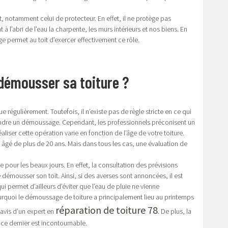
t, notamment celui de protecteur. En effet, il ne protège pas
à l’abri de l’eau la charpente, les murs intérieurs et nos biens. En
e permet au toit d’exercer effectivement ce rôle.
 démousser sa toiture ?
ue régulièrement. Toutefois, il n’existe pas de règle stricte en ce qui
rendre un démoussage. Cependant, les professionnels préconisent un
liser cette opération varie en fonction de l’âge de votre toiture.
t âgé de plus de 20 ans. Mais dans tous les cas, une évaluation de
he pour les beaux jours. En effet, la consultation des prévisions
émousser son toit. Ainsi, si des averses sont annoncées, il est
ui permet d’ailleurs d’éviter que l’eau de pluie ne vienne
urquoi le démoussage de toiture a principalement lieu au printemps
réparation de toiture 78
l’avis d’un expert en
. De plus, la
 ce dernier est incontournable.