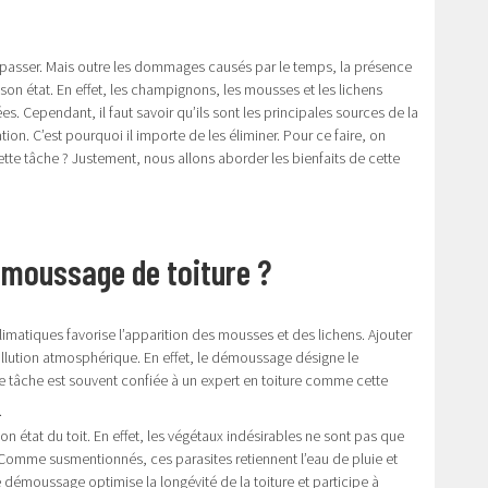
s passer. Mais outre les dommages causés par le temps, la présence
on état. En effet, les champignons, les mousses et les lichens
s. Cependant, il faut savoir qu’ils sont les principales sources de la
ion. C’est pourquoi il importe de les éliminer. Pour ce faire, on
tte tâche ? Justement, nous allons aborder les bienfaits de cette
démoussage de toiture ?
climatiques favorise l’apparition des mousses et des lichens. Ajouter
a pollution atmosphérique. En effet, le démoussage désigne le
tte tâche est souvent confiée à un expert en toiture comme cette
.
 état du toit. En effet, les végétaux indésirables ne sont pas que
e. Comme susmentionnés, ces parasites retiennent l’eau de pluie et
le démoussage optimise la longévité de la toiture et participe à