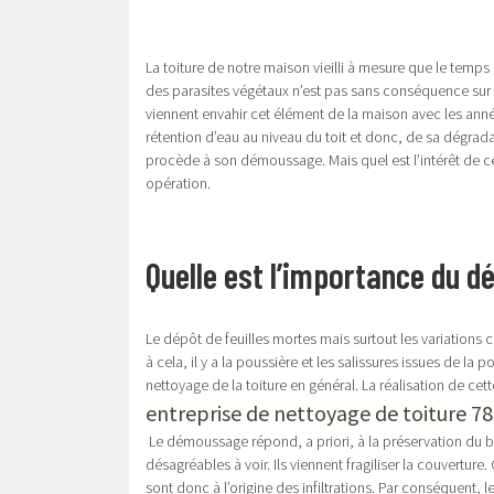
La toiture de notre maison vieilli à mesure que le temp
des parasites végétaux n’est pas sans conséquence sur s
viennent envahir cet élément de la maison avec les année
rétention d’eau au niveau du toit et donc, de sa dégradat
procède à son démoussage. Mais quel est l’intérêt de ce
opération.
Quelle est l’importance du 
Le dépôt de feuilles mortes mais surtout les variations 
à cela, il y a la poussière et les salissures issues de l
nettoyage de la toiture en général. La réalisation de ce
entreprise de nettoyage de toiture 78
Le démoussage répond, a priori, à la préservation du bon
désagréables à voir. Ils viennent fragiliser la couvertur
sont donc à l’origine des infiltrations. Par conséquent, 