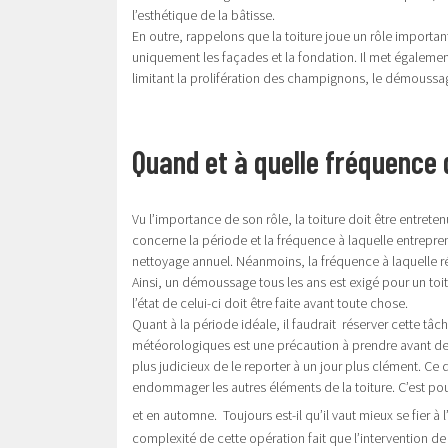
l’esthétique de la bâtisse.
En outre, rappelons que la toiture joue un rôle importan
uniquement les façades et la fondation. Il met également 
limitant la prolifération des champignons, le démoussag
Quand et à quelle fréquence
Vu l’importance de son rôle, la toiture doit être entreten
concerne la période et la fréquence à laquelle entrep
nettoyage annuel. Néanmoins, la fréquence à laquelle réa
Ainsi, un démoussage tous les ans est exigé pour un toi
l’état de celui-ci doit être faite avant toute chose.
Quant à la période idéale, il faudrait réserver cette tâc
météorologiques est une précaution à prendre avant de d
plus judicieux de le reporter à un jour plus clément. Ce q
endommager les autres éléments de la toiture. C’est po
et en automne. Toujours est-il qu’il vaut mieux se fier à 
complexité de cette opération fait que l’intervention de