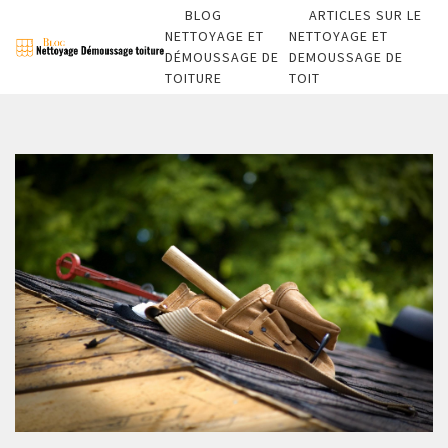
BLOG
ARTICLES SUR LE
NETTOYAGE ET
NETTOYAGE ET
DÉMOUSSAGE DE
DEMOUSSAGE DE
TOITURE
TOIT