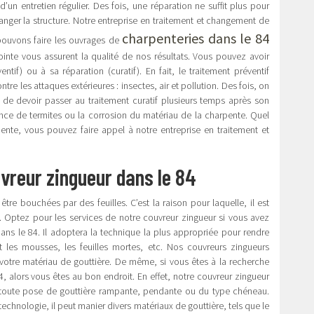
d’un entretien régulier. Des fois, une réparation ne suffit plus pour
anger la structure. Notre entreprise en traitement et changement de
charpenteries dans le 84
pouvons faire les ouvrages de
ointe vous assurent la qualité de nos résultats. Vous pouvez avoir
if) ou à sa réparation (curatif). En fait, le traitement préventif
re les attaques extérieures : insectes, air et pollution. Des fois, on
 de devoir passer au traitement curatif plusieurs temps après son
ence de termites ou la corrosion du matériau de la charpente. Quel
pente, vous pouvez faire appel à notre entreprise en traitement et
uvreur zingueur dans le 84
être bouchées par des feuilles. C’est la raison pour laquelle, il est
. Optez pour les services de notre couvreur zingueur si vous avez
ans le 84. Il adoptera la technique la plus appropriée pour rendre
nt les mousses, les feuilles mortes, etc. Nos couvreurs zingueurs
à votre matériau de gouttière. De même, si vous êtes à la recherche
, alors vous êtes au bon endroit. En effet, notre couvreur zingueur
de toute pose de gouttière rampante, pendante ou du type chéneau.
technologie, il peut manier divers matériaux de gouttière, tels que le