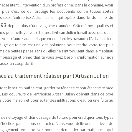
t nécessitent l’intervention d’un professionnel dans le domaine. Avoir
En plus c’est ce qui protège les occupants contre toutes sortes
isissez l’entreprise Artisan Julien qui opère dans le domaine du
 93
depuis plus d’une vingtaine d’années. Grâce à nos qualités et
 pour nettoyer votre toiture. L’Artisan Julien travail avec des outils
 Vous n’aurez aucun risque en confiant les travaux à l’Artisan Julien.
fuge de toiture est une des solutions pour rendre votre toit plus
rme de petites perles sans qu’elles ne s’introduisent dans le matériau
démoussage et primordial. Si vous avez besoin d’information sur nos
sser un coup de fil.
ce au traitement réaliser par l’Artisan Julien
der le toit en parfait état, garder sa ténacité et son étanchéité face
. Les couvreurs de l’entreprise Artisan Julien opèrent dans ce type
votre maison et pour éviter des infiltrations d’eau ou une fuite au
ce de nettoyage et démoussage de toiture pour éradiquer tous types
t n’hésitez pas à nous contacter. Nous vous délivrons un devis de
 engagement. Vous pouvez nous les demander par mail, par appel