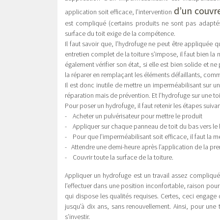
d’un couvre
application soit efficace, l’intervention
est compliqué (certains produits ne sont pas adaptés 
surface du toit exige de la compétence.
Il faut savoir que, l’hydrofuge ne peut être appliquée q
entretien complet de la toiture s’impose, il faut bien la ne
également vérifier son état, si elle est bien solide et n
la réparer en remplaçant les éléments défaillants, comm
Il est donc inutile de mettre un imperméabilisant sur u
réparation mais de prévention. Et l’hydrofuge sur une t
Pour poser un hydrofuge, il faut retenir les étapes suiva
- Acheter un pulvérisateur pour mettre le produit
- Appliquer sur chaque panneau de toit du bas vers le 
- Pour que l’imperméabilisant soit efficace, il faut la 
- Attendre une demi-heure après l’application de la p
- Couvrir toute la surface de la toiture.
Appliquer un hydrofuge est un travail assez compliqué,
l’effectuer dans une position inconfortable, raison pour 
qui dispose les qualités requises. Certes, ceci engag
jusqu’à dix ans, sans renouvellement. Ainsi, pour une 
s’investir.