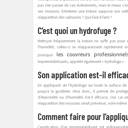
pas s’en passer de ces événements, mais le mieux c’est
ses missions. Entretenir une toiture suppose son net
réapparition des salissures ? Que faut-il faire ?
C’est quoi un hydrofuge ?
Nettoyer fréquemment la toiture ne suffit pas pour é
l’humidité, celles-ci se réapparaissent rapidement e
les couvreurs professionne
pourquoi
imperméabilisants, appelée également « hydrofuge ».
Son application est-il effica
En appliquant de l’hydrofuge sur toute la surface de l
jusqu’à la gouttière. Ainsi donc, il permet de protég
d’étanchéité ou d’humidité. Est-il efficace, Oui car 
réapparition des mousses serait prévenue, voire même 
Comment faire pour l’appliq
L’application d’un imperméabilisant est indispensab