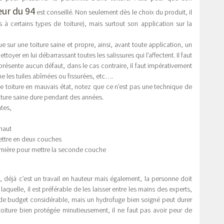
ur du 94
est conseillé. Non seulement dès le choix du produit, il
à certains types de toiture), mais surtout son application sur la
ue sur une toiture saine et propre, ainsi, avant toute application, un
ttoyer en lui débarrassant toutes les salissures qui l’affectent. Il faut
e présente aucun défaut, dans le cas contraire, il faut impérativement
e les tuiles abîmées ou fissurées, etc….
ne toiture en mauvais état, notez que ce n’est pas une technique de
oiture saine dure pendant des années.
ntes,
haut
mettre en deux couches
remière pour mettre la seconde couche
 déjà c’est un travail en hauteur mais également, la personne doit
laquelle, il est préférable de les laisser entre les mains des experts,
e de budget considérable, mais un hydrofuge bien soigné peut durer
toiture bien protégée minutieusement, il ne faut pas avoir peur de