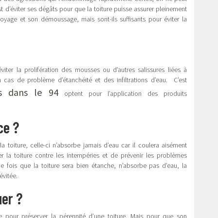
 d’éviter ses dégâts pour que la toiture puisse assurer pleinement
toyage et son démoussage, mais sont-ils suffisants pour éviter la
viter la prolifération des mousses ou d’autres salissures liées à
n cas de problème d’étanchéité et des infiltrations d’eau. C’est
ls dans le 94
optent pour l’application des produits
ce ?
a toiture, celle-ci n’absorbe jamais d’eau car il coulera aisément
er la toiture contre les intempéries et de prévenir les problèmes
une fois que la toiture sera bien étanche, n’absorbe pas d’eau, la
évitée.
uer ?
le pour préserver la pérennité d’une toiture. Mais pour que son