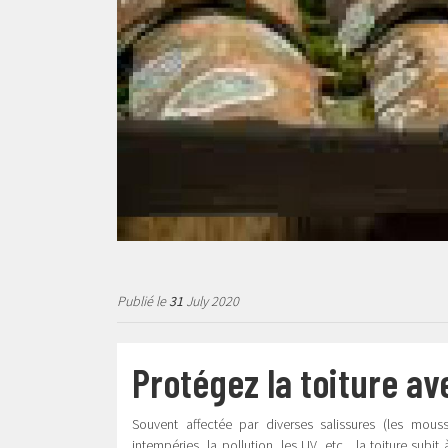
Publié le
31
July 2020
Protégez la toiture a
Souvent affectée par diverses salissures (les mous
intempéries, la pollution, les UV, etc…la toiture sub