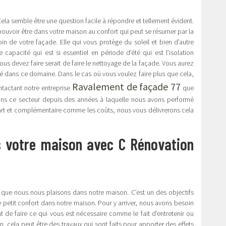
Cela semble être une question facile à répondre et tellement évident.
pouvoir être dans votre maison au confort qui peut se résumer par la
soin de votre façade. Elle qui vous protège du soleil et bien d’autre
apacité qui est si essentiel en période d’été qui est l’isolation
ous devez faire serait de faire le nettoyage de la façade. Vous aurez
illé dans ce domaine. Dans le cas où vous voulez faire plus que cela,
Ravalement de façade 77
ntactant notre entreprise
que
dans ce secteur depuis des années à laquelle nous avons performé
part et complémentaire comme les coûts, nous vous délivrerons cela
s votre maison avec C Rénovation
 que nous nous plaisons dans notre maison. C’est un des objectifs
etit confort dans notre maison. Pour y arriver, nous avons besoin
ant de faire ce qui vous est nécessaire comme le fait d’entretenir ou
n, cela peut être des travaux qui sont faits pour apporter des effets