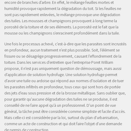
encore de branches d’arbre. En effet, le mélange feuilles mortes et
humidité provoque rapidement la dégradation du toit. Si les feuilles ne
sont pas rapidement enlevées, le mélange provoque une dégradation
des tuiles. Les mousses et champignons provoquent à long terme la
porosité de la toiture et de ses éléments. La porosité est le fait que la
mousse ou les champignons s’enracinent profondément dans la tuile.
Une fois le processus achevé, c’est-à-dire que les parasites sont incrustés
en profondeur, aucun traitement n’est plus possible. Soit, l’élément se
fissure ou se désagrège progressivement, causant l’effondrement de la
toiture. Dans les services d’entretien que l’entreprise Poret William
propose, il n'est pas uniquement question de démoussage, mais aussi
d’application de solution hydrofuge. Une solution hydrofuge permet
d’avoir une tuile ou ardoise qui répond aux normes d’isolation et de tuer
les parasites infiltrés en profondeur, tous ceux qui sont hors de portée
des jets d’eau sous pression et de la brosse métallique. Sans oublier que,
pour garantir qu'aucune dégradation des tuiles ne se produise, il est
conseillé de ne faire appel qu’à un professionnel. D’un point de vue
général, la tâche peut être considérée comme simpliste et facile d’accès.
Mais celle-ci est considérée par la loi, surtout du plan d’urbanisation,
comme un acte de construction et qui doit faire l’objet d’une demande
de permis de construction.