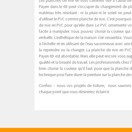
Les planches de rive en bois s’altèrent vite à cause de l
Payen dans le 69 peut s’occuper du changement de pla
matériau très résistant : ni la pluie ni le soleil ne peu
d’utiliser le PVC comme planche de rive. C’est pourquoi
de rive en PVC pour qu’elle dure. Le PVC ornemente vot
facile à manipuler. Vous pouvez choisir la couleur qui 
embellir. L’esthétique de la maison s’en ressentira. V
à l’échelle et en utilisant de l’eau savonneuse avec une
la repeindre ou la changer. La planche de rive en PVC 
Payen 69 est abordable. Mais elle peut encore vous sug
qualité et la beauté du travail. Les professionnels chez 
bien choisir la couleur qu’il faut pour que la planche 
technique pour faire durer la peinture sur la planche de 
Confiez – nous vos projets de toiture, nous saurons 
chaque point que vous désireriez éclaircir.