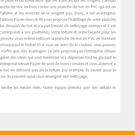
a pluie et du soleil ainsi que les insectes qui les rongent. L’artisan
nche de rive en bois contre une planche de rive en PVC qui est un
t l’altérer et les insectes ne le rongent pas. Donc, il est avantageux
 l’artisan Payen dans le 69 vous propose l’habillage de votre planche
re dessous de toit et n’a pas besoin de nettoyage onéreux et il est
correspond à vos gouttières, votre toiture et votre façade pour les
ous pouvez vous-même nettoyer la planche de rive en PVC en montant
 brosse pour le frotter. Et si vous en avez de la couleur, vous pouvez
n’offre que des avantages. Le prix proposé par l’entreprise Artisan
gérer des idées qui vont minimiser vos dépenses tout en gardant la
l’entreprise Artisan Payen 69 sont de bons conseils et vous aideront a
de rive ne détonne pas de la toiture par exemple. Ils savent aussi la
rive. Ils peuvent aussi vous enseigner son nettoyage.
rendre les rendre réels. Notre équipe prendra soin des détails et