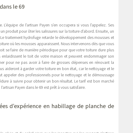
dans le 69
re. L’équipe de l’artisan Payen s’en occupera si vous l’appelez. Ses
un produit pour ôter les salissures sur la toiture d’abord. Ensuite, un
t. Le traitement hydrofuge retarde le développement des mousses et
 toiture où les mousses apparaissent. Nous intervenons dès que vous
doit se faire de manière périodique pour que votre toiture dure plus
s enlaidissent le toit de votre maison et peuvent endommager son
miner pour ne pas avoir à faire de grosses dépenses en rénovant la
us aideront à garder votre toiture en bon état, car le nettoyage et le
faut appeler des professionnels pour le nettoyage et le démoussage
océdure à suivre pour obtenir un bon résultat. Le tarif est bon marché
l’artisan Payen dans le 69 est prêt à vous satisfaire.
nées d’expérience en
habillage de planche de