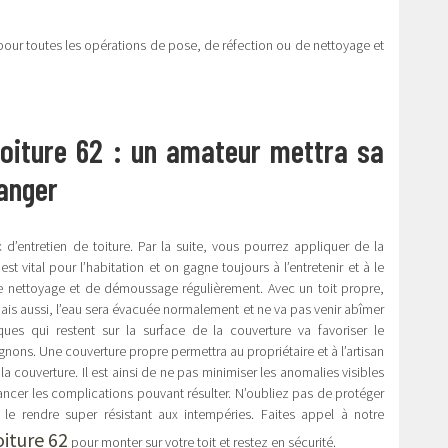
our toutes les opérations de pose, de réfection ou de nettoyage et
.
oiture 62 : un amateur mettra sa
 danger
d’entretien de toiture. Par la suite, vous pourrez appliquer de la
st vital pour l’habitation et on gagne toujours à l’entretenir et à le
x de nettoyage et de démoussage régulièrement. Avec un toit propre,
ais aussi, l’eau sera évacuée normalement et ne va pas venir abîmer
iques qui restent sur la surface de la couverture va favoriser le
ns. Une couverture propre permettra au propriétaire et à l’artisan
 la couverture. Il est ainsi de ne pas minimiser les anomalies visibles
vancer les complications pouvant résulter. N’oubliez pas de protéger
e rendre super résistant aux intempéries. Faites appel à notre
iture 62
pour monter sur votre toit et restez en sécurité.