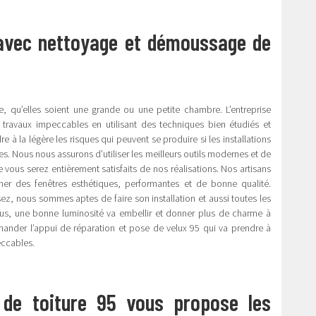
 avec nettoyage et démoussage de
, qu’elles soient une grande ou une petite chambre. L’entreprise
s travaux impeccables en utilisant des techniques bien étudiés et
e à la légère les risques qui peuvent se produire si les installations
es. Nous nous assurons d’utiliser les meilleurs outils modernes et de
vous serez entièrement satisfaits de nos réalisations. Nos artisans
ner des fenêtres esthétiques, performantes et de bonne qualité.
ez, nous sommes aptes de faire son installation et aussi toutes les
ous, une bonne luminosité va embellir et donner plus de charme à
emander l’appui de réparation et pose de velux 95 qui va prendre à
eccables.
de toiture 95 vous propose les