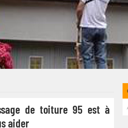
sage de toiture 95 est à
us aider