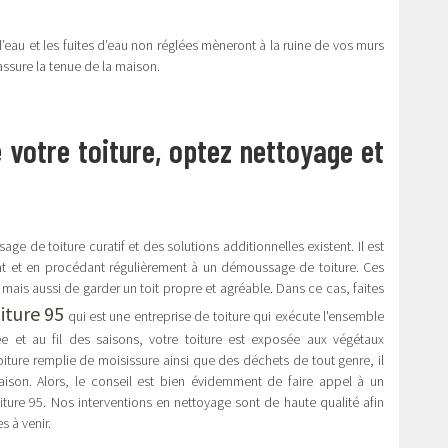
d’eau et les fuites d’eau non réglées mèneront à la ruine de vos murs
assure la tenue de la maison.
e votre toiture, optez nettoyage et
e de toiture curatif et des solutions additionnelles existent. Il est
ant et en procédant régulièrement à un démoussage de toiture. Ces
ais aussi de garder un toit propre et agréable. Dans ce cas, faites
iture 95
qui est une entreprise de toiture qui exécute l'ensemble
ée et au fil des saisons, votre toiture est exposée aux végétaux
oiture remplie de moisissure ainsi que des déchets de tout genre, il
 maison. Alors, le conseil est bien évidemment de faire appel à un
re 95. Nos interventions en nettoyage sont de haute qualité afin
s à venir.