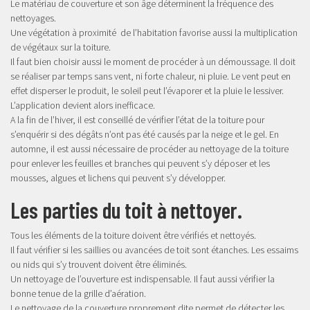
Le matériau de couverture et son âge déterminent la fréquence des
nettoyages.
Une végétation à proximité de l’habitation favorise aussi la multiplication
de végétaux sur la toiture.
Il faut bien choisir aussi le moment de procéder à un démoussage. Il doit
se réaliser par temps sans vent, ni forte chaleur, ni pluie. Le vent peut en
effet disperser le produit, le soleil peut l’évaporer et la pluie le lessiver.
L’application devient alors inefficace.
A la fin de l’hiver, il est conseillé de vérifier l’état de la toiture pour
s’enquérir si des dégâts n’ont pas été causés par la neige et le gel. En
automne, il est aussi nécessaire de procéder au nettoyage de la toiture
pour enlever les feuilles et branches qui peuvent s’y déposer et les
mousses, algues et lichens qui peuvent s’y développer.
Les parties du toit à nettoyer.
Tous les éléments de la toiture doivent être vérifiés et nettoyés.
Il faut vérifier si les saillies ou avancées de toit sont étanches. Les essaims
ou nids qui s’y trouvent doivent être éliminés.
Un nettoyage de l’ouverture est indispensable. Il faut aussi vérifier la
bonne tenue de la grille d’aération.
Le nettoyage de la couverture proprement dite permet de détecter les