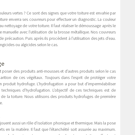
ouleurs vertes ? Ce sont des signes que votre toiture est envahie par
ure enverra ses couvreurs pour effectuer un diagnostic. La couleur
au nettoyage de votre toiture. Il faut réaliser le démoussage après le
manuelle avec l’utilisation de la brosse métallique. Nos couvreurs
 précaution. Puis après ils procèdent à l’utilisation des jets d’eau.
ngicides ou algicides selon le cas.
ge
t poser des produits anti-mousses et d’autres produits selon le cas
rition de ces végétaux. Toujours dans l’esprit de protéger votre
n produit hydrofuge. L’hydrofugation a pour but d’imperméabiliser
es techniques d’hydrofugation. L’objectif de ces techniques est de
t de la toiture. Nous utilisons des produits hydrofuges de première
ge.
t
ouent aussi un rôle d’isolation phonique et thermique. Mais la pose
rts en la matière. Il faut que l’étanchéité soit assurée au maximum.