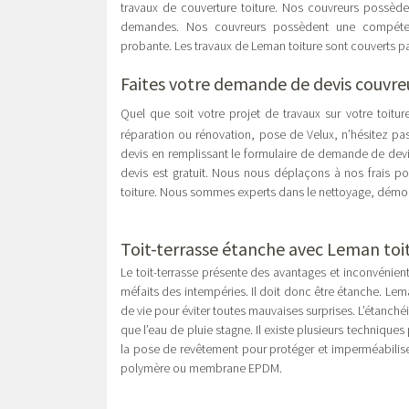
travaux de couverture toiture. Nos couvreurs possèd
demandes. Nos couvreurs possèdent une compéten
probante. Les travaux de Leman toiture sont couverts p
Faites votre demande de devis couvre
Quel que soit votre projet de travaux sur votre toiture
réparation ou rénovation, pose de Velux, n’hésitez p
devis en remplissant le formulaire de demande de devis 
devis est gratuit. Nous nous déplaçons à nos frais pou
toiture. Nous sommes experts dans le nettoyage, démo
Toit-terrasse étanche avec Leman toi
Le toit-terrasse présente des avantages et inconvénient
méfaits des intempéries. Il doit donc être étanche. Lema
de vie pour éviter toutes mauvaises surprises. L’étanchéi
que l’eau de pluie stagne. Il existe plusieurs techniques
la pose de revêtement pour protéger et imperméabiliser
polymère ou membrane EPDM.