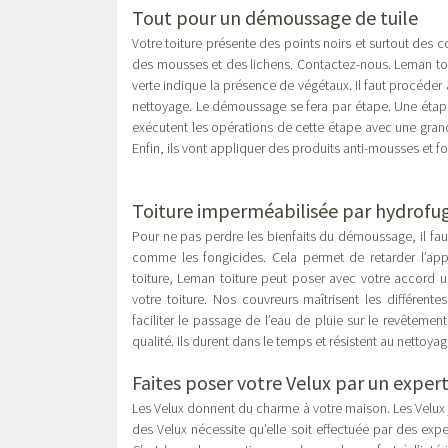
Tout pour un démoussage de tuile
Votre toiture présente des points noirs et surtout des c
des mousses et des lichens. Contactez-nous. Leman toit
verte indique la présence de végétaux. Il faut procéder 
nettoyage. Le démoussage se fera par étape. Une étape 
exécutent les opérations de cette étape avec une grande
Enfin, ils vont appliquer des produits anti-mousses et fo
Toiture imperméabilisée par hydrofu
Pour ne pas perdre les bienfaits du démoussage, il fau
comme les fongicides. Cela permet de retarder l’appa
toiture, Leman toiture peut poser avec votre accord u
votre toiture. Nos couvreurs maîtrisent les différent
faciliter le passage de l’eau de pluie sur le revêtemen
qualité. Ils durent dans le temps et résistent au nettoya
Faites
poser votre Velux
par un exper
Les Velux donnent du charme à votre maison. Les Velux j
des Velux nécessite qu’elle soit effectuée par des expe