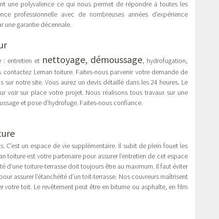
ent une polyvalence ce qui nous permet de répondre à toutes les
ce professionnelle avec de nombreuses années d’expérience
ar une garantie décennale.
ur
nettoyage, démoussage
 : entretien et
, hydrofugation,
as contactez Leman toiture. Faites-nous parvenir votre demande de
sur notre site. Vous aurez un devis détaillé dans les 24 heures. Le
r voir sur place votre projet. Nous réalisons tous travaux sur une
ussage et pose d’hydrofuge. Faites-nous confiance.
ture
s. C’est un espace de vie supplémentaire. Il subit de plein fouet les
n toiture est votre partenaire pour assurer l’entretien de cet espace
té d’une toiture-terrasse doit toujours être au maximum. Il faut éviter
 pour assurer l’étanchéité d’un toit-terrasse. Nos couvreurs maîtrisent
 votre toit. Le revêtement peut être en bitume ou asphalte, en film