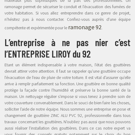
matériaux plus sophistiqués de la part des professionnelles. Un
ramonage permet de sécuriser le conduit et l’évacuation des fumées de
votre habitation. Si vous allez entreprendre dans ce genre de projet,
n’hésitez pas à nous contacter. Confiez-vous auprès d’une équipe
ramonage 92
compétente et expérimentée pour le
.
L’entreprise à ne pas nier c’est
l’ENTREPRISE LIROY du 92
Etant un élément indispensable à votre maison, l’état des gouttières
devrait attirer votre attention. Il faut se rappeler qu’une gouttière occupe
l’évacuation de l’eau de pluie de votre toiture. Il est vital d’assurer qu’elle
arrive à remplir parfaitement sa fonction. Une gouttière en bonne qualité
protège la façade contre l’humidité et préserve la bonne santé de la
maison. Un nettoyage régulier s’impose si vous tenez à prendre soin de
votre couverture convenablement. Dans le souci de bien faire les choses,
solliciter l’aide de notre équipe. Nous sommes une entreprise en pose et
changement de gouttière ZINC ALU PVC 92, professionnelle dans tous
travaux concernant les gouttières. N’oubliez pas aussi que nous pouvons
aussi réaliser l’installation des gouttières. Dans ce cas notre expert va
vous fournir des conseils gratuits notamment sur le choix du bon