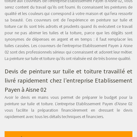
toiture aux couvreurs de l’entreprise Etablissement Payen d’Aisne 02, vous
serez content du travail qu’ils ont fourni. Ils connaissent les peintures de
qualité et les couleurs qui correspond à votre maison et qui fera ressortir
sa beauté. Ces couvreurs ont de l’expérience en peinture sur tuile et
toiture car ils sont très adroits et prudents quand ils exécutent ce travail
pour ne pas abimer les tuiles et la toiture, parce que les dégâts sont
synonymes de dépenses en argent et en temps : il faut remplacer les
tuiles cassées. Les couvreurs de l’entreprise Etablissement Payen à Aisne
02 sont des professionnels sérieux qui connaissent et adorent leur métier.
La peinture sur tuile et toiture qu’ils ont réalisée est de très bonne qualité.
Devis de peinture sur tuile et toiture travaillé et
livré rapidement chez l’entreprise Etablissement
Payen à Aisne 02
Avoir le devis en mains vous permet de préparer le budget pour la
peinture sur tuile et toiture. L’entreprise Etablissement Payen d’Aisne 02
vous facilite la préparation financièrement en dressant le devis
rapidement avec tous les détails techniques et financiers.