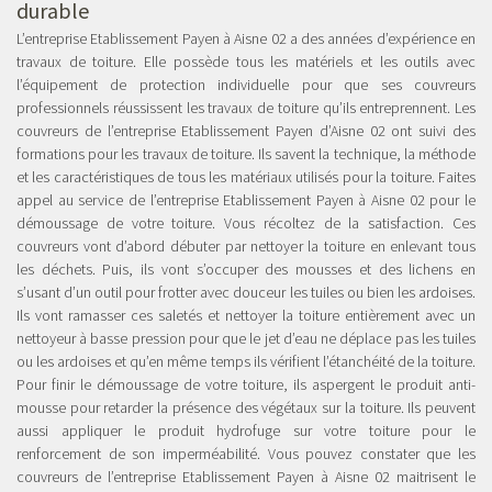
durable
L’entreprise Etablissement Payen à Aisne 02 a des années d’expérience en
travaux de toiture. Elle possède tous les matériels et les outils avec
l’équipement de protection individuelle pour que ses couvreurs
professionnels réussissent les travaux de toiture qu’ils entreprennent. Les
couvreurs de l’entreprise Etablissement Payen d’Aisne 02 ont suivi des
formations pour les travaux de toiture. Ils savent la technique, la méthode
et les caractéristiques de tous les matériaux utilisés pour la toiture. Faites
appel au service de l’entreprise Etablissement Payen à Aisne 02 pour le
démoussage de votre toiture. Vous récoltez de la satisfaction. Ces
couvreurs vont d’abord débuter par nettoyer la toiture en enlevant tous
les déchets. Puis, ils vont s’occuper des mousses et des lichens en
s’usant d’un outil pour frotter avec douceur les tuiles ou bien les ardoises.
Ils vont ramasser ces saletés et nettoyer la toiture entièrement avec un
nettoyeur à basse pression pour que le jet d’eau ne déplace pas les tuiles
ou les ardoises et qu’en même temps ils vérifient l’étanchéité de la toiture.
Pour finir le démoussage de votre toiture, ils aspergent le produit anti-
mousse pour retarder la présence des végétaux sur la toiture. Ils peuvent
aussi appliquer le produit hydrofuge sur votre toiture pour le
renforcement de son imperméabilité. Vous pouvez constater que les
couvreurs de l’entreprise Etablissement Payen à Aisne 02 maitrisent le