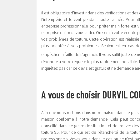
Il est obligatoire d’investir dans des vérifications et des 
l’intempérie et le vent pendant toute l’année. Pour a
entreprise professionnelle pour prêter main forte est v
entreprise qui peut vous aider. On sera à votre écoute p
vos problèmes de toiture. Cette opération est réalisée 
plus adaptée à vos problèmes. Seulement en cas de fu
empêcher la faille de s’agrandir. Il vous suffit juste d
répondre à votre requête le plus rapidement possible. L
inquiétez pas car ce devis est gratuit et ne demande au
A vous de choisir DURVIL CO
Afin que nous restions dans notre maison dans le plus 
maison conforme à notre demande. Cela peut concerne
conseillé dans ce genre de situation et de trouver des 
toiture 95. Pour ce qui est de l’étanchéité de la toit
professionnels. Voyez-vous dans le cas où ce n’est pas 