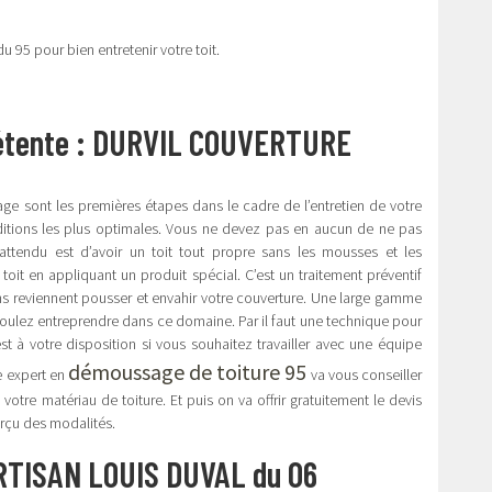
u 95 pour bien entretenir votre toit.
pétente : DURVIL COUVERTURE
sage sont les premières étapes dans le cadre de l’entretien de votre
conditions les plus optimales. Vous ne devez pas en aucun de ne pas
l attendu est d’avoir un toit tout propre sans les mousses et les
t en appliquant un produit spécial. C’est un traitement préventif
ns reviennent pousser et envahir votre couverture. Une large gamme
voulez entreprendre dans ce domaine. Par il faut une technique pour
st à votre disposition si vous souhaitez travailler avec une équipe
démoussage de toiture 95
e expert en
va vous conseiller
tre matériau de toiture. Et puis on va offrir gratuitement le devis
erçu des modalités.
ARTISAN LOUIS DUVAL du 06