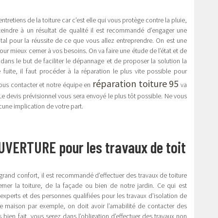
entretiens de la toiture car c’est elle qui vous protège contre la pluie,
tteindre à un résultat de qualité il est recommandé d’engager une
ital pour la réussite de ce que vous allez entreprendre. On est une
our mieux cerner à vos besoins. On va faire une étude de l’état et de
dans le but de faciliter le dépannage et de proposer la solution la
ite, il faut procéder à la réparation le plus vite possible pour
réparation toiture 95
e nous contacter et notre équipe en
va
e devis prévisionnel vous sera envoyé le plus tôt possible. Ne vous
cune implication de votre part.
UVERTURE pour les travaux de toit
grand confort, il est recommandé d’effectuer des travaux de toiture
r la toiture, de la façade ou bien de notre jardin. Ce qui est
experts et des personnes qualifiées pour les travaux d’isolation de
ure maison par exemple, on doit avoir l’amabilité de contacter des
bien fait, vous serez dans l’obligation d’effectuer des travaux non