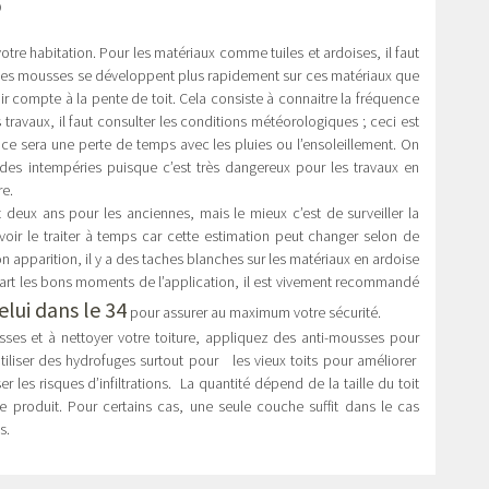
?
re habitation. Pour les matériaux comme tuiles et ardoises, il faut
r les mousses se développent plus rapidement sur ces matériaux que
nir compte à la pente de toit. Cela consiste à connaitre la fréquence
travaux, il faut consulter les conditions météorologiques ; ceci est
on ce sera une perte de temps avec les pluies ou l’ensoleillement. On
 des intempéries puisque c’est très dangereux pour les travaux en
re.
 deux ans pour les anciennes, mais le mieux c’est de surveiller la
ir le traiter à temps car cette estimation peut changer selon de
 apparition, il y a des taches blanches sur les matériaux en ardoise
part les bons moments de l’application, il est vivement recommandé
lui dans le 34
pour assurer au maximum votre sécurité.
ses et à nettoyer votre toiture, appliquez des anti-mousses pour
d’utiliser des hydrofuges surtout pour les vieux toits pour améliorer
 les risques d’infiltrations. La quantité dépend de la taille du toit
ce produit. Pour certains cas, une seule couche suffit dans le cas
s.