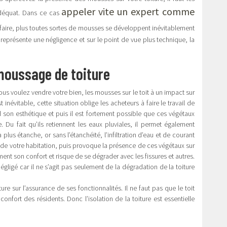
appeler vite un expert comme
adéquat. Dans ce cas
 faire, plus toutes sortes de mousses se développent inévitablement
a représente une négligence et sur le point de vue plus technique, la
émoussage de toiture
ous voulez vendre votre bien, les mousses sur le toit à un impact sur
 inévitable, cette situation oblige les acheteurs à faire le travail de
son esthétique et puis il est fortement possible que ces végétaux
 Du fait qu’ils retiennent les eaux pluviales, il permet également
ra plus étanche, or sans l’étanchéité, l’infiltration d’eau et de courant
eur de votre habitation, puis provoque la présence de ces végétaux sur
ent son confort et risque de se dégrader avec les fissures et autres.
ligé car il ne s’agit pas seulement de la dégradation de la toiture
ture sur l’assurance de ses fonctionnalités. Il ne faut pas que le toit
e confort des résidents. Donc l’isolation de la toiture est essentielle