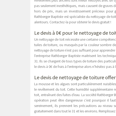
revêtement plus anciens sont mieux nettoyés avec un s
pas seulement inesthétiques, mais causent de graves d
hors de prix, mais un investissement précieux pour ga
Rathberger Baptiste est spécialiste du nettoyage de toit.
alentours. Contactez-la pour obtenir le devis gratuit !
Le devis à 0€ pour le nettoyage de to
Un nettoyage de toit nécessite une certaine compétence 
tuiles de toiture, ou masqués par la couleur sombre de 
nettoyage de toiture n’est pas suffisant pour apprendre t
l’entreprise Rathberger Baptiste maitrisent les techni
31. Ils se chargent de tous types de toiture des partic
le devis à 0€ de frais à l’entreprise alors n’hésitez pas à 
Le devis de nettoyage de toiture offe
La mousse et les algues sont particulièrement nuisibles
le revêtement du toit. Cette humidité supplémentaire r
toit, entraînant des fuites d'eau. La société Rathberger
opération peut être dangereuse c’est pourquoi il faut 
sereinement, ils prennent les précautions au niveau sé
gratuitement dans tout le 31 et les environs. Remplissez