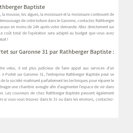
athberger Baptiste
, la mousse, les algues, la moisissure et la moisissure continuent de
 demoussage de votre toiture dans le Garonne, contactez Rathberger
 travaux en moins de 24h après votre demande. Allez directement sur
. Le coût total de l’opération sera adapté au budget que vous avez
tuit !
rtet sur Garonne 31
par Rathberger Baptiste :
re velux, il est plus judicieux de faire appel aux services d’un
 A Portet sur Garonne 31, l’entreprise Rathberger Baptiste peut se
 de la société maitrisent parfaitement les techniques pour réparer le
ménager une chambre aveugle afin d’augmenter l’espace de vie dans
tion. Les couvreurs de chez Rathberger Baptiste peuvent également
rs si vous vous trouvez dans le 31 ou dans les environs, contactez-