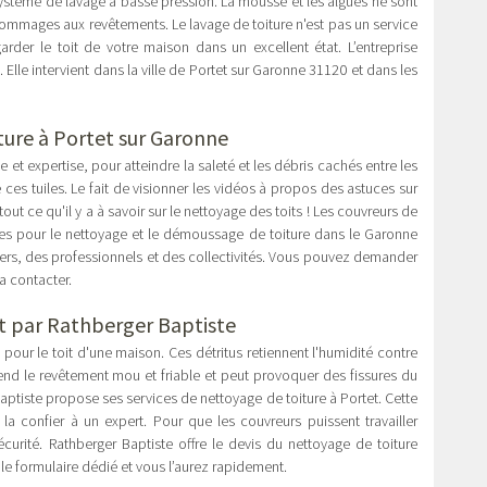
ystème de lavage à basse pression. La mousse et les algues ne sont
ommages aux revêtements. Le lavage de toiture n'est pas un service
rder le toit de votre maison dans un excellent état. L’entreprise
 Elle intervient dans la ville de Portet sur Garonne 31120 et dans les
iture à Portet sur Garonne
et expertise, pour atteindre la saleté et les débris cachés entre les
ces tuiles. Le fait de visionner les vidéos à propos des astuces sur
out ce qu'il y a à savoir sur le nettoyage des toits ! Les couvreurs de
ques pour le nettoyage et le démoussage de toiture dans le Garonne
uliers, des professionnels et des collectivités. Vous pouvez demander
la contacter.
rt par Rathberger Baptiste
 pour le toit d'une maison. Ces détritus retiennent l'humidité contre
end le revêtement mou et friable et peut provoquer des fissures du
 Baptiste propose ses services de nettoyage de toiture à Portet. Cette
la confier à un expert. Pour que les couvreurs puissent travailler
curité. Rathberger Baptiste offre le devis du nettoyage de toiture
 le formulaire dédié et vous l’aurez rapidement.