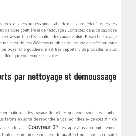
e dotée d’ouvriers professionnels afin de mieux procéder à toutes ces
aux de pose gouttière et de nettoyage ? Contactez dans ce cas pose
ernière assure bien l’évacuation des eaux de pluie. Pose et nettoyage
le maintien de ces éléments nuisibles qui pourraient affecter votre
pu poser une gouttière, il est très important de procéder le plus
uttière que vous venez d’installer.
ferts par nettoyage et démoussage
en main tous les travaux de toiture que vous souhaitez confier
ous ferons en sorte de répondre à vos moindres exigences afin de
Couvreur 37
 visuel attrayant.
est apte à assurer parfaitement
ons toutes les normes en matière de qualité et nous ferons en sorte