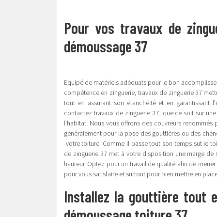
Pour vos travaux de zingue
démoussage 37
Equipé de matériels adéquats pour le bon accomplisseme
compétence en zinguerie, travaux de zinguerie 37 mettra
tout en assurant son étanchéité et en garantissant l
contactez travaux de zinguerie 37, que ce soit sur une
l’habitat. Nous vous offrons des couvreurs renommés po
généralement pour la pose des gouttières ou des chénea
votre toiture. Comme il passe tout son temps sut le toit
de zinguerie 37 met à votre disposition une marge de séc
hauteur. Optez pour un travail de qualité afin de mener à
pour vous satisfaire et surtout pour bien mettre en plac
Installez la gouttière tout
démoussage toiture 37