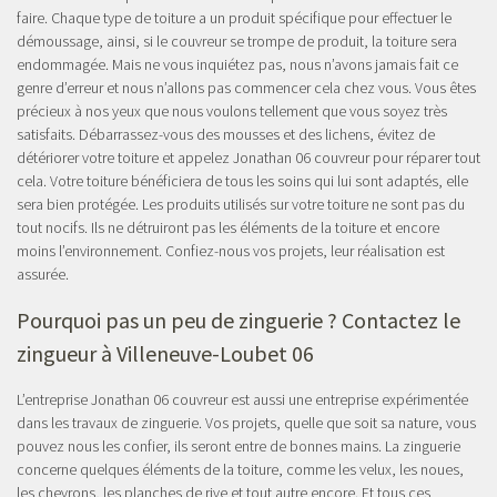
faire. Chaque type de toiture a un produit spécifique pour effectuer le
démoussage, ainsi, si le couvreur se trompe de produit, la toiture sera
endommagée. Mais ne vous inquiétez pas, nous n’avons jamais fait ce
genre d’erreur et nous n’allons pas commencer cela chez vous. Vous êtes
précieux à nos yeux que nous voulons tellement que vous soyez très
satisfaits. Débarrassez-vous des mousses et des lichens, évitez de
détériorer votre toiture et appelez Jonathan 06 couvreur pour réparer tout
cela. Votre toiture bénéficiera de tous les soins qui lui sont adaptés, elle
sera bien protégée. Les produits utilisés sur votre toiture ne sont pas du
tout nocifs. Ils ne détruiront pas les éléments de la toiture et encore
moins l’environnement. Confiez-nous vos projets, leur réalisation est
assurée.
Pourquoi pas un peu de zinguerie ? Contactez le
zingueur à Villeneuve-Loubet 06
L’entreprise Jonathan 06 couvreur est aussi une entreprise expérimentée
dans les travaux de zinguerie. Vos projets, quelle que soit sa nature, vous
pouvez nous les confier, ils seront entre de bonnes mains. La zinguerie
concerne quelques éléments de la toiture, comme les velux, les noues,
les chevrons, les planches de rive et tout autre encore. Et tous ces